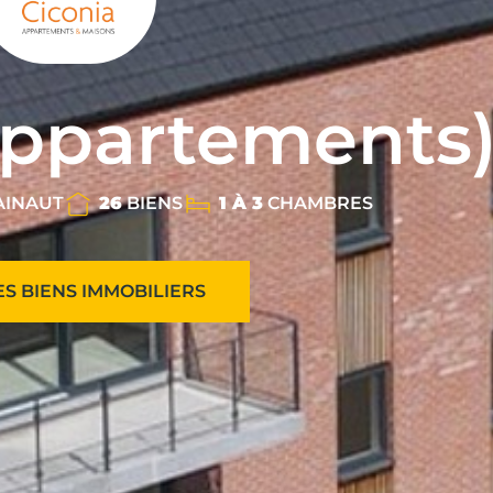
appartements
HAINAUT
26
BIENS
1 À 3
CHAMBRES
ES BIENS IMMOBILIERS