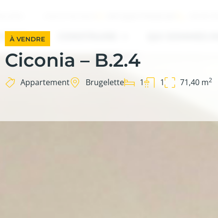
INFO@SOTRABA.BE
+32 67 8
ILIÈRES
CONTACTEZ-NOUS
HETER
CONSTRUIRE
QUI SOMMES-N
À VENDRE
Ciconia – B.2.4
2
Appartement
Brugelette
1
1
71,40 m