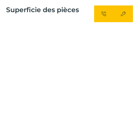
Superficie des pièces
SUPERFICIE TOTALE
SUPERFICIE TERRASSE
SUPERFICIE LIVING
2
2
2
94,39 m
12,00 m
36,60 m
SUPERFICIE CHAMBRE 1
SUPERFICIE CHAMBRE 2
2
2
11,48 m
10,71 m