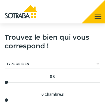
Trouvez le bien qui vous
correspond !
Sélectionnez le contenu
Projet - Type de bien
SÉLECTIONNEZ LE CONTENU
Projet - Prix
0 €
Projet - Chambres
0 Chambre.s