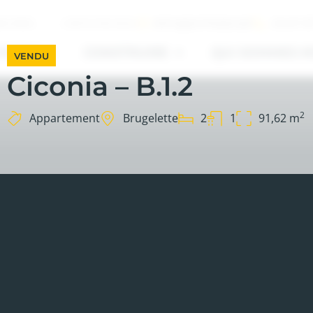
INFO@SOTRABA.BE
+32 67 8
ILIÈRES
CONTACTEZ-NOUS
HETER
CONSTRUIRE
QUI SOMMES-N
VENDU
Ciconia – B.1.2
2
Appartement
Brugelette
2
1
91,62 m