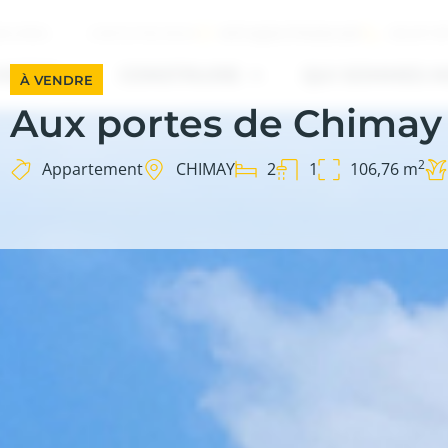
INFO@SOTRABA.BE
+32 67 8
ILIÈRES
CONTACTEZ-NOUS
HETER
CONSTRUIRE
QUI SOMMES-N
À VENDRE
Aux portes de Chimay –
2
Appartement
CHIMAY
2
1
106,76 m