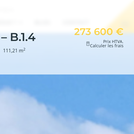
7 85 01
OUS ?
BLOG
CONTACT
273 600 €
 B.1.4
Prix HTVA.
Calculer les frais
2
111,21 m