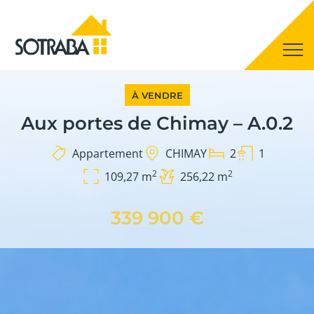
À VENDRE
Aux portes de Chimay – A.0.2
Appartement
CHIMAY
2
1
2
2
109,27 m
256,22 m
339 900 €