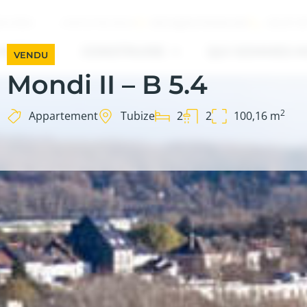
INFO@SOTRABA.BE
+32 67 8
ILIÈRES
CONTACTEZ-NOUS
HETER
CONSTRUIRE
QUI SOMMES-N
VENDU
Mondi II – B 5.4
2
Appartement
Tubize
2
2
100,16 m