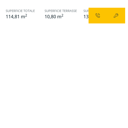
SUPERFICIE TOTALE
SUPERFICIE TERRASSE
SUPERFICIE CHAMBRE 1
2
2
2
114,81 m
10,80 m
13,10 m
SUPERFICIE CHAMBRE 2
SUPERFICIE CHAMBRE 3
2
2
9,40 m
10,00 m