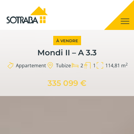
À VENDRE
Mondi II – A 3.3
2
Appartement
Tubize
2
1
114,81 m
335 099 €