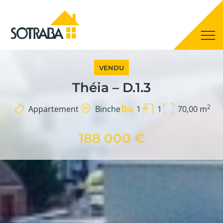
VENDU
Théia – D.1.3
2
Appartement
Binche
1
1
70,00 m
188 000 €