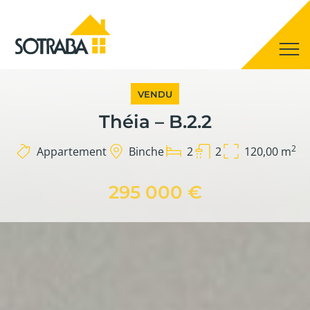
VENDU
Théia – B.2.2
2
Appartement
Binche
2
2
120,00 m
295 000 €