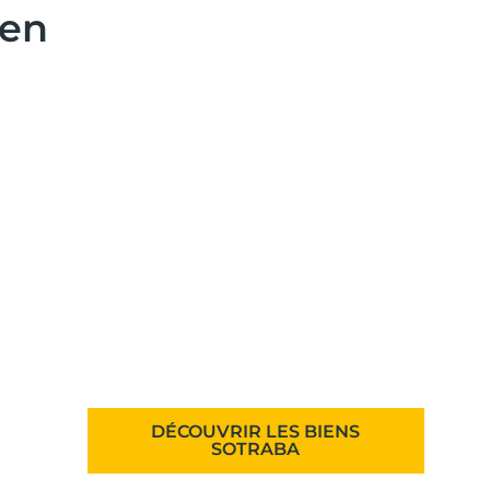
 en
VOUS ÊTES À LA RECHERCHE DE LA
MAISON OU DE L'APPARTEMENT DE VOS
RÊVES ?
DÉCOUVRIR LES BIENS
SOTRABA