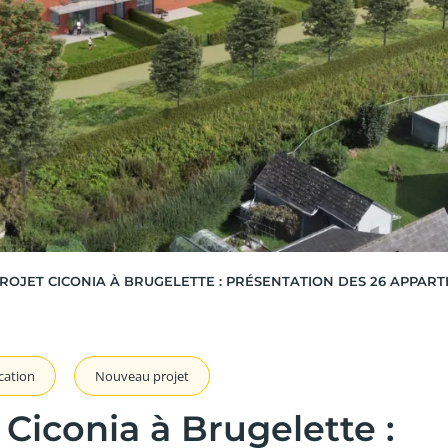
ROJET CICONIA À BRUGELETTE : PRÉSENTATION DES 26 APPARTE
,
ation
Nouveau projet
Ciconia à Brugelette :