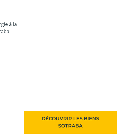
gie à la
raba
VOUS ÊTES À LA RECHERCHE DE LA
MAISON OU DE L'APPARTEMENT DE VOS
RÊVES ?
DÉCOUVRIR LES BIENS
SOTRABA