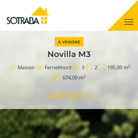
À VENDRE
Novilla M3
2
Maison
Fernelmont
3
2
195,00 m
2
674,00 m
400 000 €