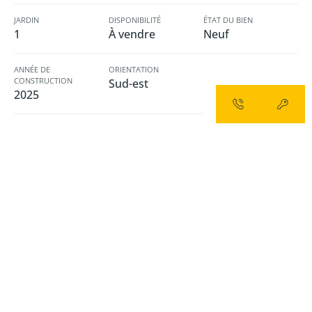
JARDIN
DISPONIBILITÉ
ÉTAT DU BIEN
1
À vendre
Neuf
ANNÉE DE
ORIENTATION
CONSTRUCTION
sud-est
2025
Superficie des pièces
SUPERFICIE TOTALE
SUPERFICIE TERRAIN
SUPERFICIE LIVING
2
2
2
195,00 m
674,00 m
35,59 m
SUPERFICIE CUISINE
SUPERFICIE CHAMBRE 1
SUPERFICIE CHAMBRE 2
2
2
2
13,92 m
14,80 m
12,77 m
SUPERFICIE CHAMBRE 3
2
13,11 m