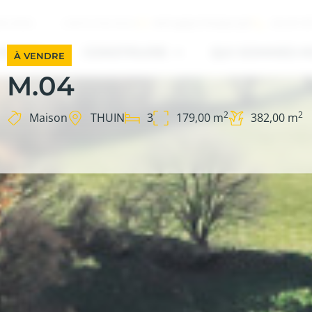
INFO@SOTRABA.BE
+32 67 8
ILIÈRES
CONTACTEZ-NOUS
HETER
CONSTRUIRE
QUI SOMMES-N
À VENDRE
M.04
2
2
Maison
THUIN
3
179,00 m
382,00 m