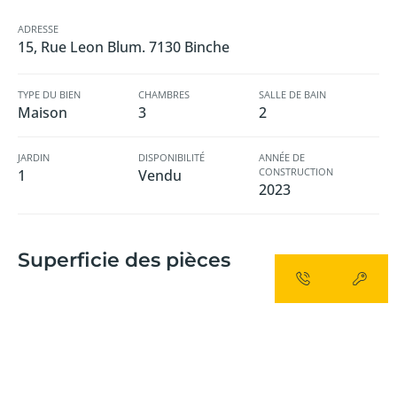
ADRESSE
15, Rue Leon Blum. 7130 Binche
TYPE DU BIEN
CHAMBRES
SALLE DE BAIN
Maison
3
2
JARDIN
DISPONIBILITÉ
ANNÉE DE
CONSTRUCTION
1
Vendu
2023
Superficie des pièces
SUPERFICIE TOTALE
SUPERFICIE TERRAIN
SUPERFICIE JARDIN
2
2
2
192,50 m
648,00 m
536,00 m
SUPERFICIE TERRASSE
SUPERFICIE LIVING
SUPERFICIE CUISINE
2
2
2
18,20 m
44,50 m
10,85 m