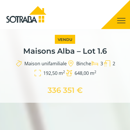
VENDU
Maisons Alba – Lot 1.6
Maison unifamiliale
Binche
3
2
2
2
192,50 m
648,00 m
336 351 €