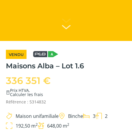
VENDU
Maisons Alba – Lot 1.6
336 351 €
Prix HTVA.
Calculer les frais
Référence : 5314832
Maison unifamiliale
Binche
3
2
2
2
192,50 m
648,00 m