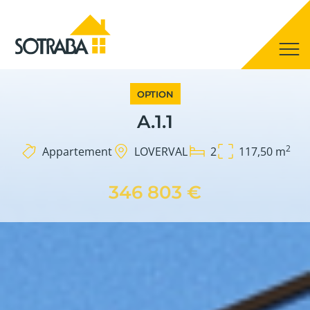
OPTION
A.1.1
2
Appartement
LOVERVAL
2
117,50 m
346 803 €