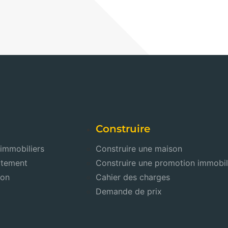
Construire
 immobiliers
Construire une maison
rtement
Construire une promotion immobil
son
Cahier des charges
Demande de prix