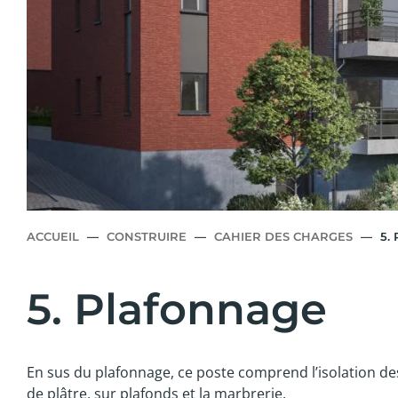
ACCUEIL
—
CONSTRUIRE
—
CAHIER DES CHARGES
—
5.
5. Plafonnage
En sus du plafonnage, ce poste comprend l’isolation des
de plâtre, sur plafonds et la marbrerie.