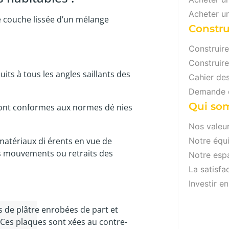
Acheter u
e couche lissée d’un mélange
Constru
Construir
Construir
its à tous les angles saillants des
Cahier de
Demande d
Qui so
e sont conformes aux normes dé nies
Nos valeur
matériaux di érents en vue de
Notre équ
es mouvements ou retraits des
Notre es
La satisfac
Investir e
 de plâtre enrobées de part et
). Ces plaques sont xées au contre-