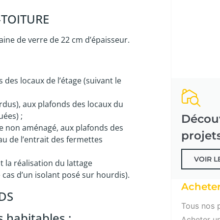
-TOITURE
laine de verre de 22 cm d’épaisseur.
 des locaux de l’étage (suivant le
rdus), aux plafonds des locaux du
uées) ;
Découv
le non aménagé, aux plafonds des
projet
au de l’entrait des fermettes
VOIR L
la réalisation du lattage
 cas d’un isolant posé sur hourdis).
Achete
DS
Tous nos p
 habitables :
Acheter u