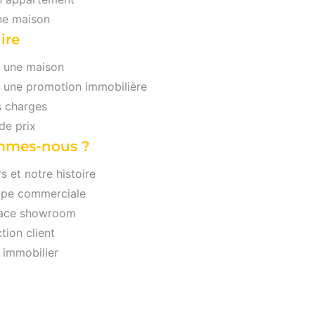
ne maison
ire
e une maison
e une promotion immobilière
s charges
e prix
mmes-nous ?
s et notre histoire
ipe commerciale
pace showroom
tion client
n immobilier