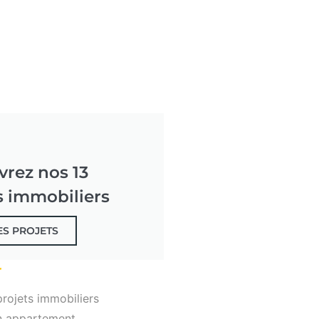
rez nos 13
s immobiliers
ES PROJETS
r
rojets immobiliers
n appartement