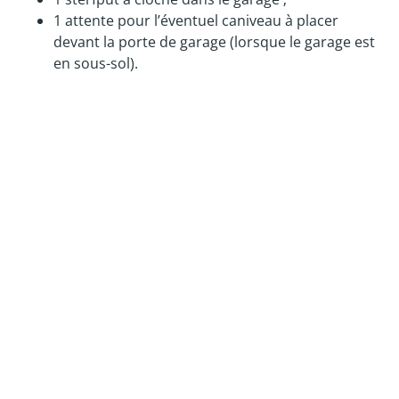
1 attente pour l’éventuel caniveau à placer
devant la porte de garage (lorsque le garage est
en sous-sol).
Le raccordement à l’égout public éventuel n’est pas
compris.
De même, la réalisation du puits perdu
éventuellement nécessaire fait l’objet d’une
proposition de prix.
Toutes impositions supplémentaires exigées
éventuellement par l’une ou l’autre administration
(par ex. dégraisseur, filtre bactérien, drain de
dispersion, station d’épuration, fosse septique …)
feront l’objet d’une proposition de prix dans le devis
définitif.
MISE À LA TERRE